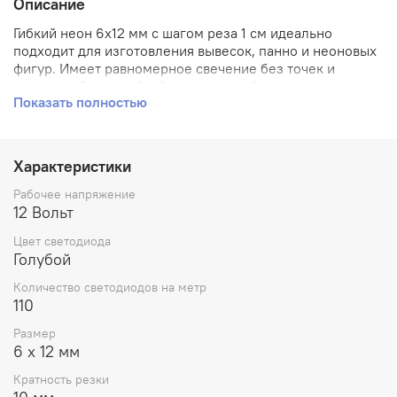
Описание
Гибкий неон 6х12 мм с шагом реза 1 см идеально
подходит для изготовления вывесок, панно и неоновых
фигур. Имеет равномерное свечение без точек и
засветов. Очень гибкий и эластичный, приклеивается на
Показать полностью
любую поверхность.
Характеристики
Рабочее напряжение
12 Вольт
Цвет светодиода
Голубой
Количество светодиодов на метр
110
Размер
6 х 12 мм
Кратность резки