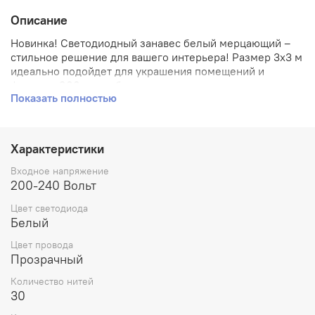
Описание
Новинка! Светодиодный занавес белый мерцающий –
стильное решение для вашего интерьера! Размер 3x3 м
идеально подойдет для украшения помещений и
фасадов; 900 ярких белых светодиодов создадут
Показать полностью
атмосферу праздника благодаря эффектному мерцанию
каждого пятого элемента. Прозрачные провода легко
прячутся, а степень защиты IP65 позволяет
использовать его как внутри, так и снаружи без
Характеристики
опасений. Легко соединяйте несколько изделий (до
пяти) в единую композицию, создавая уникальные
Входное напряжение
световые решения. Удобен монтаж, безопасная работа
200-240 Вольт
от сети 200–240 В.
Цвет светодиода
Белый
Цвет провода
Прозрачный
Количество нитей
30