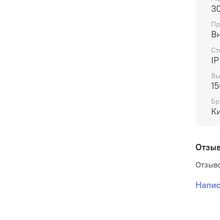
30
Пр
В
Ст
IP
Вы
15
Бр
К
Отзы
Отзыво
Напис