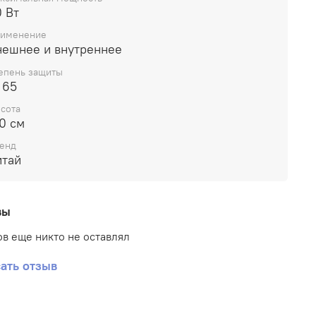
 Вт
именение
нешнее и внутреннее
епень защиты
 65
сота
0 см
енд
итай
вы
в еще никто не оставлял
ать отзыв