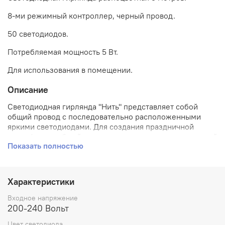
8-ми режимный контроллер, черный провод.
50 светодиодов.
Потребляемая мощность 5 Вт.
Для использования в помещении.
Описание
Светодиодная гирлянда "Нить" представляет собой
общий провод с последовательно расположенными
яркими светодиодами. Для создания праздничной
атмосферы в общий провод встроен многопрограммный
Показать полностью
контроллер, который позволяет управлять 8 режимами
свечения.
В зависимости от модели, гирлянды различаются
длиной, цветом и количеством светодиодов. Гирлянда
Характеристики
является универсальной и может быть использована
практически в любом декоре. Самое удачное
Входное напряжение
использование — в качестве елочного украшения, также
200-240 Вольт
она широко применяется для оформления различных
Цвет светодиода