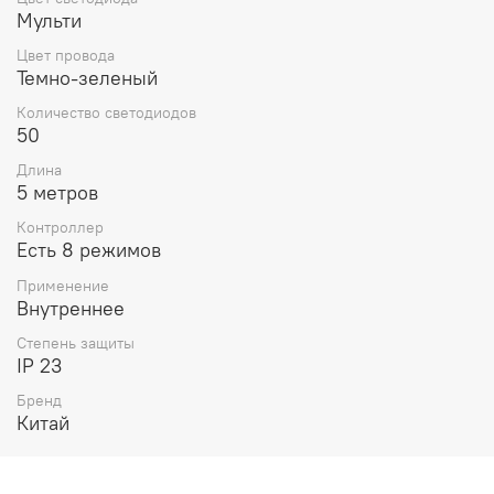
витрин, окон, элементов интерьера и разнообразных
Мульти
экспозиций.
Цвет провода
Темно-зеленый
Количество светодиодов
50
Длина
5 метров
Контроллер
Есть 8 режимов
Применение
Внутреннее
Степень защиты
IP 23
Бренд
Китай