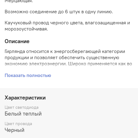
Мерцающая.
Возможно соединение до 6 штук в одну линию.
Каучуковый провод черного цвета, влагозащищенная и
морозоустойчивая.
Описание
Гирлянда относится к энергосберегающей категории
продукции и позволяет обеспечить существенную
экономию электроэнергии. Широко применяется как во
внутреннем, так и во внешнем декоративном
Показать полностью
оформлении новогодних торжеств, праздников,
банкетов, новогодних ёлок и т.д. Гирлянда имеет
коннектор, позволяющий соединять последовательно
на один блок несколько штук.
Характеристики
Цвет светодиода
Белый теплый
Цвет провода
Черный