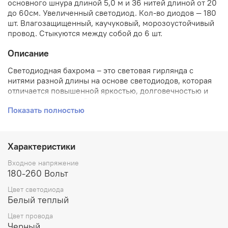
основного шнура длиной 5,0 м и 36 нитей длиной от 20
до 60см. Увеличенный светодиод. Кол-во диодов — 180
шт. Влагозащищенный, каучуковый, морозоустойчивый
провод. Стыкуются между собой до 6 шт.
Описание
Светодиодная бахрома – это световая гирлянда с
нитями разной длины на основе светодиодов, которая
отличается повышенной яркостью, долговечностью и
малым энергопотреблением!
Показать полностью
Различные типы светодиодной гирлянды «Бахрома»
имеют разную длину гибкой направляющей, число
гирлянд-подвесок, цвет светодиодов, уровень
Характеристики
вагозащищенности. Расстояние между нитями 14 см,
последовательное соединение до 6 штук. «Бахрома»
Входное напряжение
пользуется популярностью среди декораторов, а
180-260 Вольт
владельцы коммерческой и частной недвижимости
Цвет светодиода
используют ее для украшения фасадов своих кафе,
Белый теплый
ресторанов и магазинов, что сразу же выгодно
выделяет их заведения среди конкурентов. Украшение
Цвет провода
этой гирляндой загородного дома или коттеджа
Черный