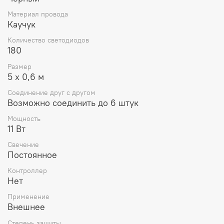
придаст строению нарядный вид, подчеркнет его
уникальность.
Материал провода
Каучук
Количество светодиодов
180
Размер
5 х 0,6 м
Соединение друг с другом
Возможно соединить до 6 штук
Мощность
11 Вт
Свечение
Постоянное
Контроллер
Нет
Применение
Внешнее
Степень защиты