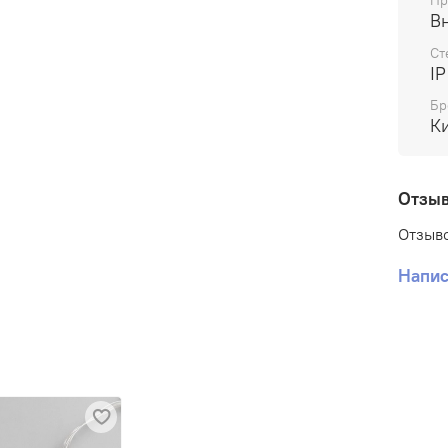
Пр
В
Ст
IP
Бр
К
Отзы
Отзыво
Напис