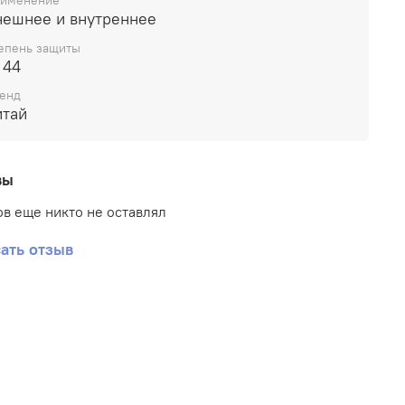
именение
нешнее и внутреннее
епень защиты
 44
енд
итай
вы
в еще никто не оставлял
ать отзыв