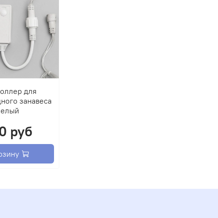
оллер для
ного занавеса
белый
0 руб
рзину