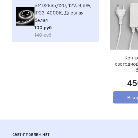
SMD2835/120, 12V, 9,6W,
IP33, 4000К, Дневная
белая
100 руб
140 руб
Контр
светодиод
45
В ко
СВЕТ-ПРОБЛЕМ НЕТ