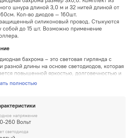
диодная бахрома размер 3х0,6. Комплект из
ного шнура длиной 3,0 м и 32 нитей длиной от
 60см. Кол-во диодов — 160шт.
защищенный силиконовый провод. Стыкуются
 собой до 15 шт. Возможно применение
оллера.
ание
диодная бахрома – это световая гирлянда с
и разной длины на основе светодиодов, которая
ается повышенной яркостью, долговечностью и
 энергопотреблением!
ать полностью
чные типы светодиодной гирлянды «Бахрома»
 разную длину гибкой направляющей, число
арактеристики
нд-подвесок, цвет светодиодов, уровень
ащищенности. Расстояние между нитями 10 см,
одное напряжение
довательное соединение до 6 штук. «Бахрома»
80-260 Вольт
уется популярностью среди декораторов, а
ет светодиода
льцы коммерческой и частной недвижимости
елтый