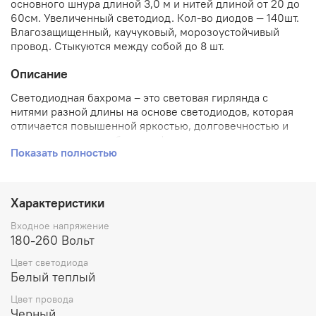
основного шнура длиной 3,0 м и нитей длиной от 20 до
60см. Увеличенный светодиод. Кол-во диодов — 140шт.
Влагозащищенный, каучуковый, морозоустойчивый
провод. Стыкуются между собой до 8 шт.
Описание
Светодиодная бахрома – это световая гирлянда с
нитями разной длины на основе светодиодов, которая
отличается повышенной яркостью, долговечностью и
малым энергопотреблением!
Показать полностью
Различные типы светодиодной гирлянды «Бахрома»
имеют разную длину гибкой направляющей, число
гирлянд-подвесок, цвет светодиодов, уровень
Характеристики
вагозащищенности. Расстояние между нитями 10 см,
последовательное соединение до 8 штук. «Бахрома»
Входное напряжение
пользуется популярностью среди декораторов, а
180-260 Вольт
владельцы коммерческой и частной недвижимости
Цвет светодиода
используют ее для украшения фасадов своих кафе,
Белый теплый
ресторанов и магазинов, что сразу же выгодно
выделяет их заведения среди конкурентов. Украшение
Цвет провода
этой гирляндой загородного дома или коттеджа
Черный