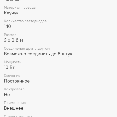
придаст строению нарядный вид, подчеркнет его
уникальность.
Материал провода
Каучук
Количество светодиодов
140
Размер
3 х 0,6 м
Соединение друг с другом
Возможно соединить до 8 штук
Мощность
10 Вт
Свечение
Постоянное
Контроллер
Нет
Применение
Внешнее
Степень защиты