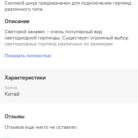
Силовой шнур предназначен для подключения гирлянд
различного типа.
Описание
Световой занавес – очень популярный вид
светодиодной гирлянды. Существует огромный выбор
светодиодных гирлянд различных по размерам.
Занавес представляет собой горизонтальную гибкую
Показать полностью
направляющую от 1 до 3 метров шириной, от которой
вниз спускаются светодиодные нити - гирлянды одной
длины от 1 до 12 метров.
Характеристики
Световые занавесы бывают разных видов: для
помещений или для улиц, влагозащищенные и
Бренд
морозоустойчивые или облегченные без влагозащиты.
Китай
Отличаются типом свечения: постоянный, мерцающий, а
при использовании контроллера можно менять режим
переключения светодиодов (мигание, волны,
Отзывы
постепенное затухание, вспышки и т.д.)
Отзывов еще никто не оставлял
Световыми занавесами оформляют интерьеры
помещений, развлекательные заведения, рестораны и