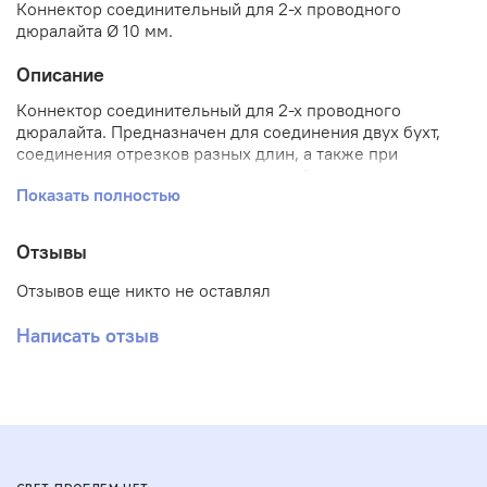
Коннектор соединительный для 2-х проводного
дюралайта Ø 10 мм.
Описание
Коннектор соединительный для 2-х проводного
дюралайта. Предназначен для соединения двух бухт,
соединения отрезков разных длин, а также при
монтаже светодиодных конструкций при использовании
Показать полностью
отрезков дюралайта разного цвета свечения.
Отзывы
Отзывов еще никто не оставлял
Написать отзыв