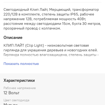
Светодиодный Клип Лайт, Мерцающий, трансформатор
220/12В в комплекте, степень защиты IP65, рабочее
напряжение 12В, потребляемая мощность 40Вт,
расстояние между светодиодами 15см, бухта 30 метров,
прозрачный провод с колпачком.
Описание
КЛИП ЛАЙТ (Clip Light) - низковольтная световая
гирлянда для украшения деревьев и новогодних елей.
Гирлянда полностью влагозащищена, степень защиты -
IP65, поэтому может использоваться на улице.
Показать полностью
Подключается гирлянда к сети 220 V через
понижающий трансформатор. Гирлянда работает в
режиме постоянного свечения, каждый 6-й диод
мерцает!
Характеристики
Рабочее напряжение
12 Вольт
Цвет светодиода
Мульти