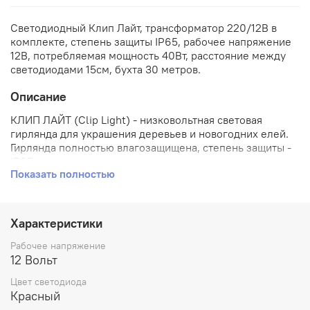
Светодиодный Клип Лайт, трансформатор 220/12В в
комплекте, степень защиты IP65, рабочее напряжение
12В, потребляемая мощность 40Вт, расстояние между
светодиодами 15см, бухта 30 метров.
Описание
КЛИП ЛАЙТ (Clip Light) - низковольтная световая
гирлянда для украшения деревьев и новогодних елей.
Гирлянда полностью влагозащищена, степень защиты -
IP65, поэтому может использоваться на улице.
Показать полностью
Подключается гирлянда к сети 220 V через
понижающий трансформатор. Гирлянда работает в
режиме постоянного свечения.
Характеристики
Рабочее напряжение
12 Вольт
Цвет светодиода
Красный