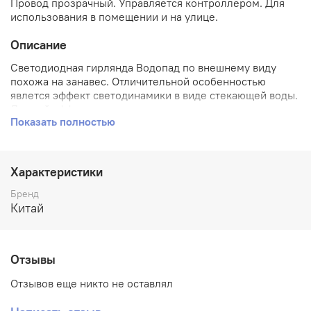
Провод прозрачный. Управляется контроллером. Для
использования в помещении и на улице.
Описание
Светодиодная гирлянда Водопад по внешнему виду
похожа на занавес. Отличительной особенностью
явлется эффект светодинамики в виде стекающей воды.
Данный эффект достигается последовательным
Показать полностью
включением светодиодов. Контроллер управляет
скоростью "течения". Гирлянда может использоваться
как в помещении так и на улице.
Характеристики
Бренд
Китай
Отзывы
Отзывов еще никто не оставлял