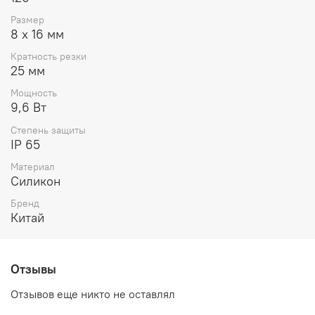
далеко не полный ряд положительных качеств гибкого
неона.
Размер
8 х 16 мм
Спектр применения очень широк: архитектурная
подсветка, написание букв в рекламе, декоративное
Кратность резки
освещение арок, столбов, потолков, контурная
25 мм
подсветка витрин, световое оформление помещений и
Мощность
многое другое.
9,6 Вт
Степень защиты
IP 65
Материал
Силикон
Бренд
Китай
Отзывы
Отзывов еще никто не оставлял