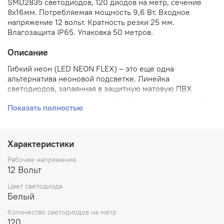
SMD2835 светодиодов, 120 диодов на метр, сечение
8х16мм. Потребляемая мощность 9,6 Вт. Входное
напряжение 12 вольт. Кратность резки 25 мм.
Влагозащита IP65. Упаковка 50 метров.
Описание
Гибкий неон (LED NEON FLEX) – это еще одна
альтернатива неоновой подсветке. Линейка
светодиодов, запаянная в защитную матовую ПВХ
трубку, обладает повышенной гибкостью, уникальной
Показать полностью
прочностью, и равномерным рассеянным свечением.
Гибкий неон по сравнению с другими светодиодными
материалами не имеет таких недостатков, как
Характеристики
хрупкость, большое энергопотребление, сложность
монтажа и обслуживания. Леднеон флекс иногда
Рабочее напряжение
сравнивают с дюралайтом, но это сравнение не в пользу
12 Вольт
последнего.
Цвет светодиода
Равномерный красивый цвет гибкого неона
Белый
привораживает взгляд, отличная влагозащищенность и
Количество светодиодов на метр
повышенный срок службы (до 100 тысяч часов) вот
120