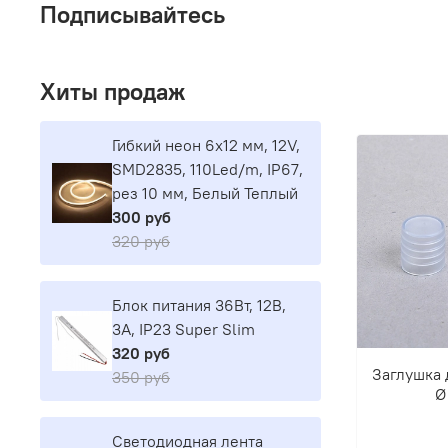
Подписывайтесь
Хиты продаж
Гибкий неон 6х12 мм, 12V,
SMD2835, 110Led/m, IP67,
рез 10 мм, Белый Теплый
300 руб
320 руб
Блок питания 36Вт, 12В,
3А, IP23 Super Slim
320 руб
Заглушка 
350 руб
Ø
Светодиодная лента