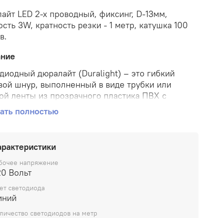
айт LED 2-х проводный, фиксинг, D-13мм,
сть 3W, кратность резки - 1 метр, катушка 100
в.
ание
диодный дюралайт (Duralight) – это гибкий
вой шнур, выполненный в виде трубки или
ой ленты из прозрачного пластика ПВХ с
ссованной (залитой) в него цепочкой
ать полностью
диодов. В зависимости от типа дюралайта
ояние между отдельными светодиодами в
ке может варьироваться от 3мм до 27,7мм.
арактеристики
ьзование в качестве основы материала ПВХ
ечивает всей конструкции необходимую
бочее напряжение
20 Вольт
тичность, гибкость и высокую
оустойчивость.
ет светодиода
иний
и дни наиболее популярны следующие два вида
личество светодиодов на метр
айта: