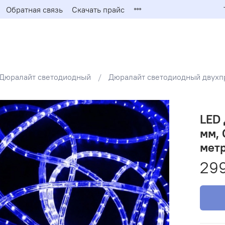
Обратная связь
Скачать прайс
Дюралайт светодиодный
Дюралайт светодиодный двухп
LED 
мм, 
мет
299