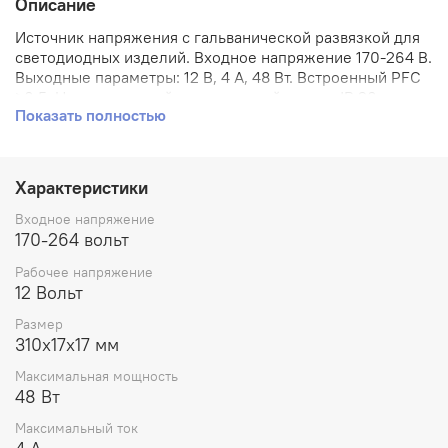
Описание
Источник напряжения с гальванической развязкой для
светодиодных изделий. Входное напряжение 170-264 В.
Выходные параметры: 12 В, 4 А, 48 Вт. Встроенный PFC
>0,5. Негерметичный алюминиевый корпус IP 20.
Показать полностью
Рабочая температура -25…+50C
Характеристики
Входное напряжение
170-264 вольт
Рабочее напряжение
12 Вольт
Размер
310х17х17 мм
Максимальная мощность
48 Вт
Максимальный ток