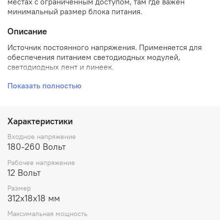
местах с ограниченным доступом, там где важен
минимальный размер блока питания.
Описание
Источник постоянного напряжения. Применяется для
обеспечения питанием светодиодных модулей,
светодиодных лент и линеек.
Технические характеристики:
Показать полностью
Вход. напряжение – 180-260 В (AC)
Выход. напряжение – 12 В (DC)
Характеристики
Выход. мощность – 48 Вт
Макс. ток – 4А
Входное напряжение
Размер – 312х18х18 мм
180-260 Вольт
Корпус – алюминиевый
Степень защиты – IP23 для помещений
Рабочее напряжение
12 Вольт
Размер
312х18х18 мм
Максимальная мощность